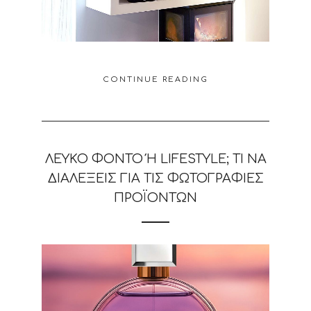
CONTINUE READING
ΛΕΥΚΌ ΦΌΝΤΟ Ή LIFESTYLE; ΤΙ ΝΑ Δ
ΙΑΛΈΞΕΙΣ ΓΙΑ ΤΙΣ ΦΩΤΟΓΡΑΦΊΕΣ Π
ΡΟΪΌΝΤΩΝ