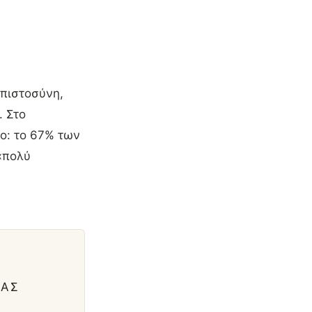
μπιστοσύνη,
. Στο
ιο: το 67% των
«πολύ
ΡΆΣ