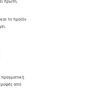
άει πρώτη.
και το προϊόν
ει.
Σ
, πραγματική
στροφές από