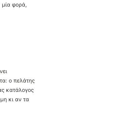
 μία φορά,
νει
τα: ο πελάτης
νας κατάλογος
μη κι αν τα