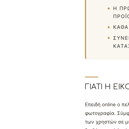
Η ΠΡ
ΠΡΟΪ
ΚΑΘΑ
ΣΥΝΈ
ΚΑΤΆ
ΓΙΑΤΊ Η ΕΙ
Επειδή online ο πε
φωτογραφία. Σύμφω
των χρηστών σε μι