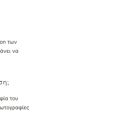
ion των
κάνει να
ση;
φία του
 φωτογραφίες