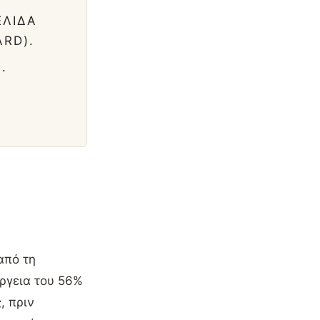
ΕΛΊΔΑ
ARD).
.
από τη
ργεια του 56%
, πριν