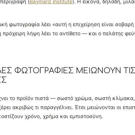
 περιγραφή (
Baymard Institute
). Η εικόνα, δηλαδή, μιλ
ική φωτογραφία λέει «αυτή η επιχείρηση είναι σοβαρή 
ή πρόχειρη λήψη λέει το αντίθετο — και ο πελάτης φεύγ
ΛΈΣ ΦΩΤΟΓΡΑΦΊΕΣ ΜΕΙΏΝΟΥΝ ΤΙ
ΈΣ
ίχνει το προϊόν πιστά — σωστό χρώμα, σωστή κλίμακα
έρει ακριβώς τι παραγγέλνει. Έτσι μειώνονται οι επι
οστίζουν χρόνο, χρήμα και εμπιστοσύνη.