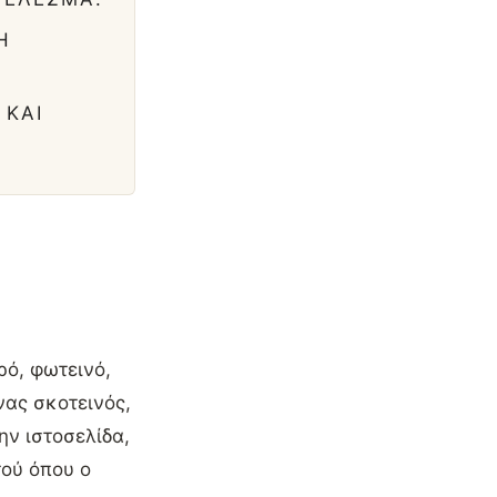
Η
 ΚΑΙ
ρό, φωτεινό,
ας σκοτεινός,
ην ιστοσελίδα,
τού όπου ο