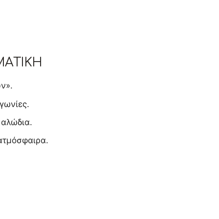
ΜΑΤΙΚΉ
ν».
γωνίες.
καλώδια.
ατμόσφαιρα.