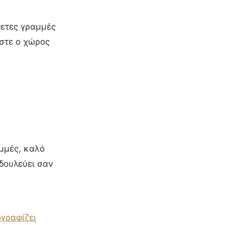
θετες γραμμές
ώστε ο χώρος
μμές, καλό
 δουλεύει σαν
γραφίζει