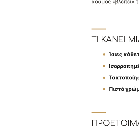
κόσμος «βλέπει» τ
ΤΙ ΚΆΝΕΙ 
Ίσιες κάθε
Ισορροπημ
Τακτοποίη
Πιστό χρώ
ΠΡΟΕΤΟΙΜΑ