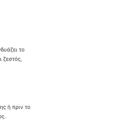
δυάζει το
ι ζεστός,
ης ή πριν το
ος.