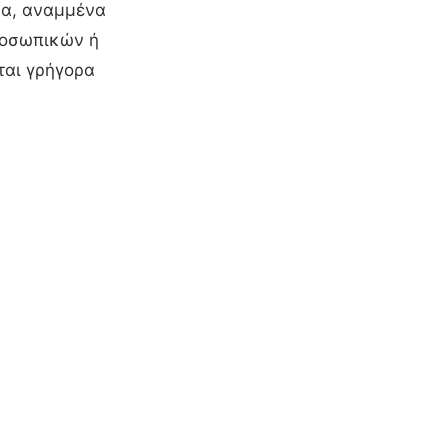
μα, αναμμένα
ροσωπικών ή
ται γρήγορα