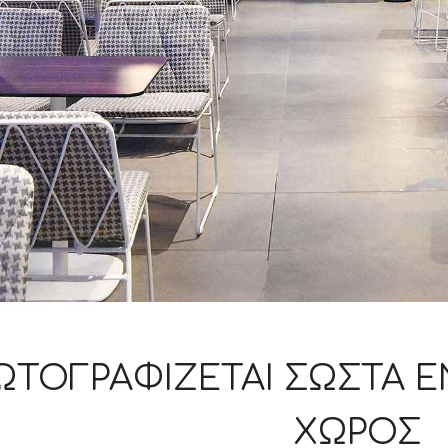
ΩΤΟΓΡΑΦΊΖΕΤΑΙ ΣΩΣΤΆ Έ
ΧΏΡΟΣ