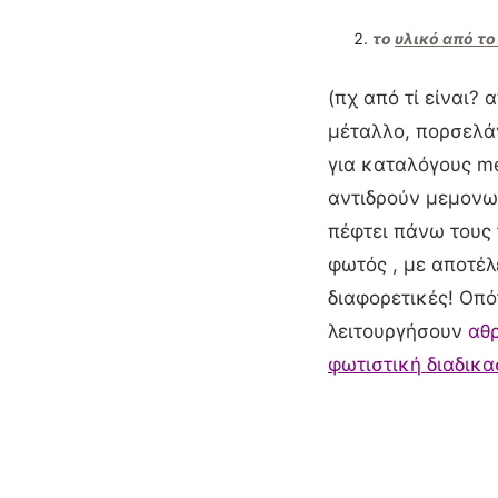
το
υλικό από το
(πχ από τί είναι?
μέταλλο, πορσελάν
για καταλόγους me
αντιδρούν μεμονω
πέφτει πάνω τους
φωτός , με αποτέλ
διαφορετικές! Οπό
λειτουργήσουν
αθ
φωτιστική διαδικα