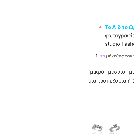
Το Α & το 
φωτογραφία
studio flas
το
μέγεθος του
(μικρό- μεσαίο- μ
μια τραπεζαρία ή 