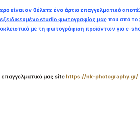
ύτερο είναι αν θέλετε ένα άρτιο επαγγελματικό αποτ
εξειδικευμένο
studio
φωτογραφίας μας
που από το
οκλειστικά με τη φωτογράφιση προϊόντων για
e
-sh
ο επαγγελματικό μας site
https://nk-photography.gr/