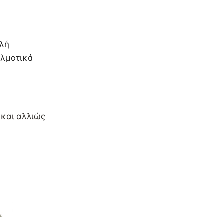
αλή
ελματικά
 και αλλιώς