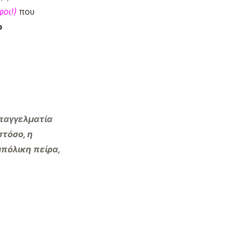
οι!)
που
ο
επαγγελματία
τόσο, η
μπόλικη πείρα,