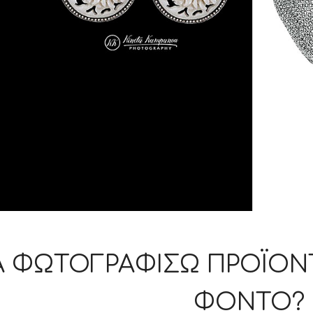
 ΦΩΤΟΓΡΑΦΊΣΩ ΠΡΟΪΌΝΤΑ
ΌΝΤΟ?